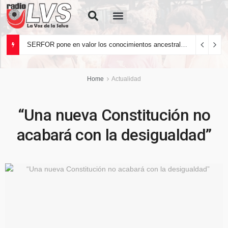
Quiénes Somos
SERFOR pone en valor los conocimientos ancestrales del pueblo kakataibo para conservar los bosques del país
Home
Actualidad
“Una nueva Constitución no
acabará con la desigualdad”