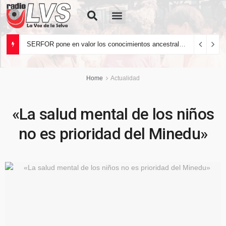
Quiénes Somos
SERFOR pone en valor los conocimientos ancestrales del pueblo kakataibo para conservar los bosques del país
Home
Actualidad
«La salud mental de los niños
no es prioridad del Minedu»