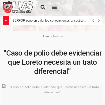
Quiénes Somos
SERFOR pone en valor los conocimientos ancestrales del pueblo kakataibo para conservar los bosques del país
Home
Noticias
“Caso de polio debe evidenciar
que Loreto necesita un trato
diferencial”