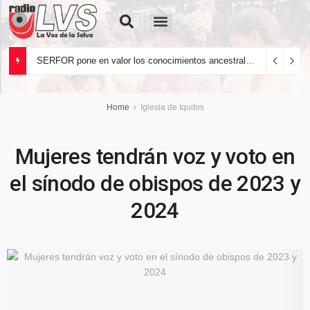
Quiénes Somos
SERFOR pone en valor los conocimientos ancestrales del pueblo kakataibo para conservar los bosques del país
Home
Iglesia de Iquitos
Mujeres tendrán voz y voto en
el sínodo de obispos de 2023 y
2024