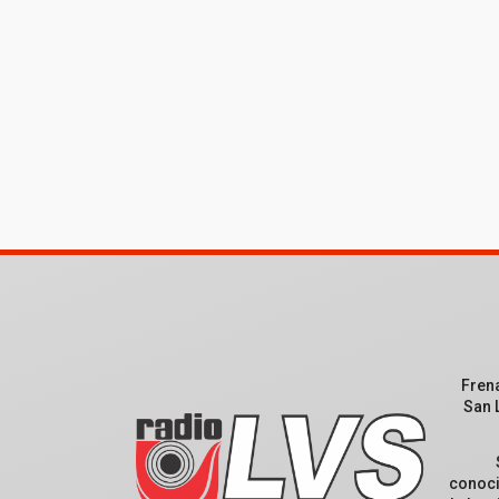
Fren
San 
conoci