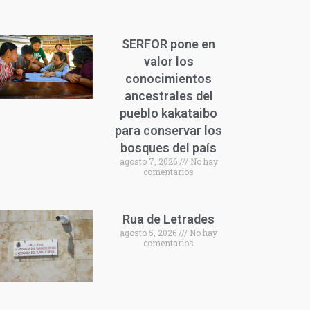
SERFOR pone en
valor los
conocimientos
ancestrales del
pueblo kakataibo
para conservar los
bosques del país
agosto 7, 2026
No hay
comentarios
Rua de Letrades
agosto 5, 2026
No hay
comentarios