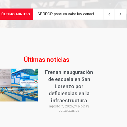
SERFOR pone en valor los conocimientos ancestrales del pueblo kakataibo para conservar los bosques del país
ÚLTIMO MINUTO
Últimas noticias
Frenan inauguración
de escuela en San
Lorenzo por
deficiencias en la
infraestructura
agosto 7, 2026
No hay
comentarios