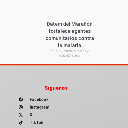
Datem del Marañón
fortalece agentes
comunitarios contra
la malaria
julio 22, 2026
No hay
comentarios
Síguenos
Facebook
Instagram
X
TikTok