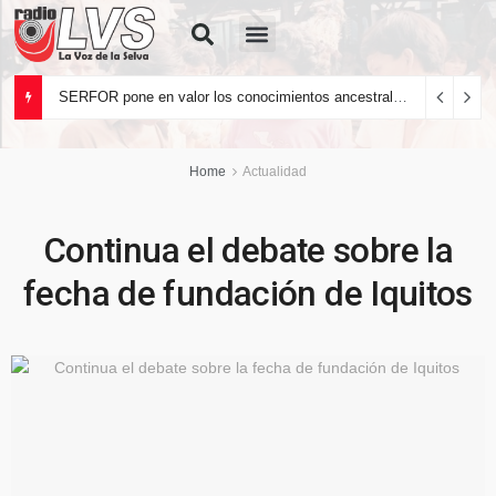
Quiénes Somos
SERFOR pone en valor los conocimientos ancestrales del pueblo kakataibo para conservar los bosques del país
Home
Actualidad
Continua el debate sobre la
fecha de fundación de Iquitos