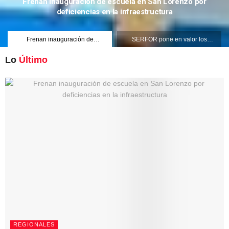
Frenan inauguración de escuela en San Lorenzo por
deficiencias en la infraestructura
Frenan inauguración de
SERFOR pone en valor los
escuela en San Lorenzo por
conocimientos ancestrales del
deficiencias en la
pueblo kakataibo para
Lo
Último
infraestructura
conservar los bosques del país
REGIONALES