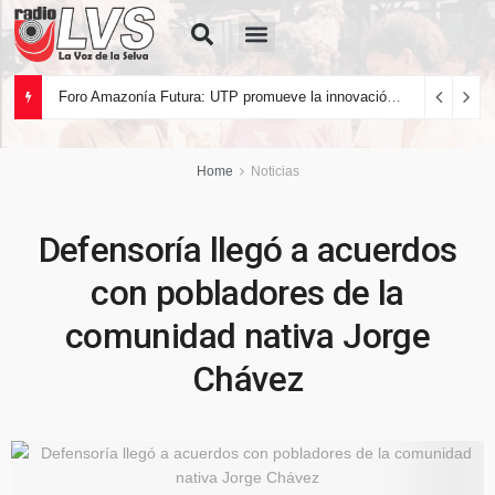
Quiénes Somos
Foro Amazonía Futura: UTP promueve la innovación tecnológica y el desarrollo sostenible de la Amazonía peruana
Home
Noticias
Defensoría llegó a acuerdos
con pobladores de la
comunidad nativa Jorge
Chávez