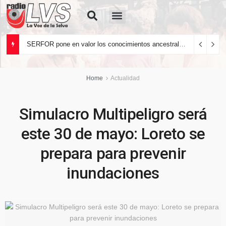
Quiénes Somos
SERFOR pone en valor los conocimientos ancestrales del pueblo kakataibo para conservar los bosques del país
Home
Actualidad
Simulacro Multipeligro será
este 30 de mayo: Loreto se
prepara para prevenir
inundaciones