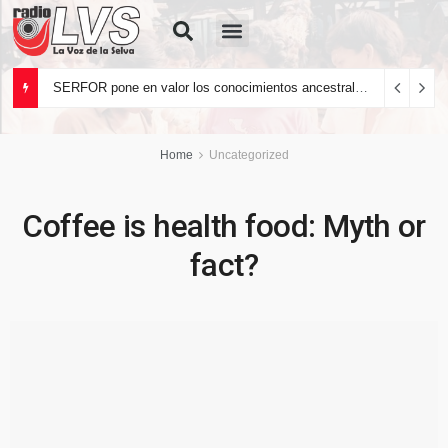
Quiénes Somos
SERFOR pone en valor los conocimientos ancestrales del pueblo kakataibo para conservar los bosques del país
Home
Uncategorized
Coffee is health food: Myth or
fact?