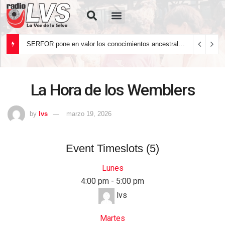
Quiénes Somos
SERFOR pone en valor los conocimientos ancestrales del pueblo kakataibo para conservar los bosques del país
La Hora de los Wemblers
by
lvs
marzo 19, 2026
Event Timeslots (5)
Lunes
4:00 pm
-
5:00 pm
lvs
Martes