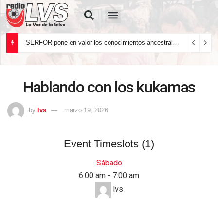
Quiénes Somos
SERFOR pone en valor los conocimientos ancestrales del pueblo kakataibo para conservar los bosques del país
Hablando con los kukamas
by
lvs
marzo 19, 2026
Event Timeslots (1)
Sábado
6:00 am
-
7:00 am
lvs