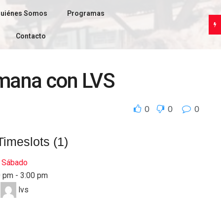
uiénes Somos
Programas
Contacto
emana con LVS
0
0
0
Timeslots (1)
Sábado
0 pm
-
3:00 pm
lvs