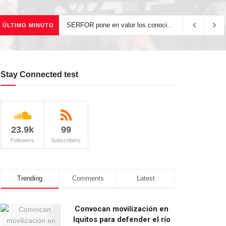
SERFOR pone en valor los conocimientos ancestrales del pueblo kakataibo para conservar los bosques del país
ÚLTIMO MINUTO
Stay Connected test
23.9k
99
Followers
Subscribers
Trending
Comments
Latest
Convocan movilización en
Iquitos para defender el río