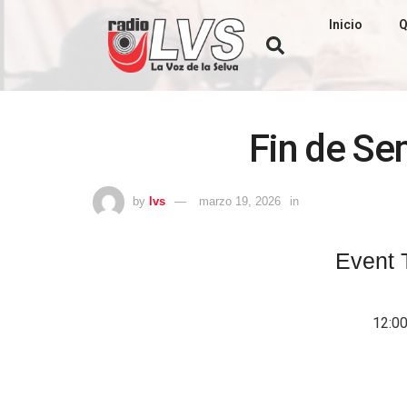
Inicio
Q
Fin de S
by
lvs
marzo 19, 2026
in
Event 
12:0