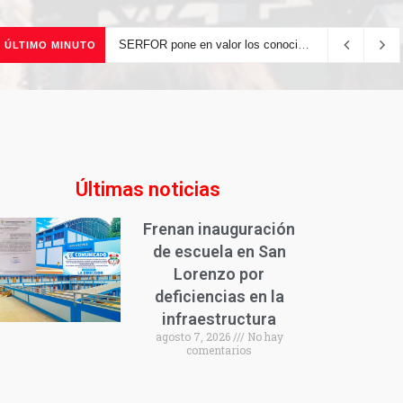
SERFOR pone en valor los conocimientos ancestrales del pueblo kakataibo para conservar los bosques del país
ÚLTIMO MINUTO
Últimas noticias
Frenan inauguración
de escuela en San
Lorenzo por
deficiencias en la
infraestructura
agosto 7, 2026
No hay
comentarios