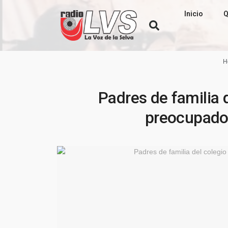
Inicio
Q
H
Padres de familia 
preocupados