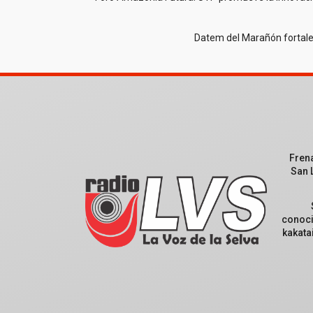
Datem del Marañón fortale
Fren
San 
conoci
kakata