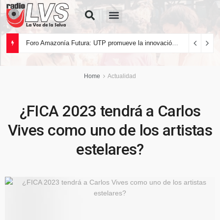
Quiénes Somos
Foro Amazonía Futura: UTP promueve la innovación tecnológica y el desarrollo sostenible de la Amazonía peruana
Home
Actualidad
¿FICA 2023 tendrá a Carlos
Vives como uno de los artistas
estelares?