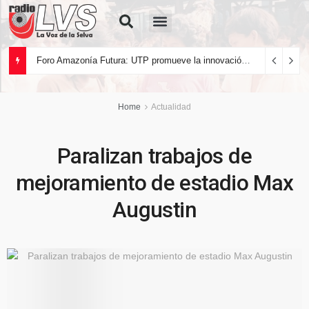
Quiénes Somos
Foro Amazonía Futura: UTP promueve la innovación tecnológica y el desarrollo sostenible de la Amazonía peruana
Home
Actualidad
Paralizan trabajos de
mejoramiento de estadio Max
Augustin