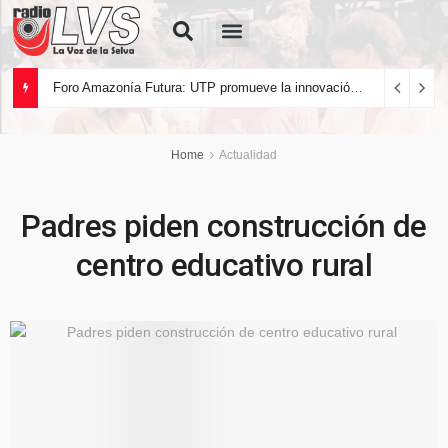
Quiénes Somos
Foro Amazonía Futura: UTP promueve la innovación tecnológica y el desarrollo sostenible de la Amazonía peruana
Home
Actualidad
Padres piden construcción de
centro educativo rural