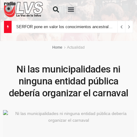
Quiénes Somos
SERFOR pone en valor los conocimientos ancestrales del pueblo kakataibo para conservar los bosques del país
Home
Actualidad
Ni las municipalidades ni
ninguna entidad pública
debería organizar el carnaval