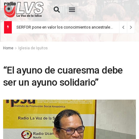
Quiénes Somos
Rua de Letrades
SERFOR pone en valor los conocimientos ancestrales del pueblo kakataibo para conservar los bosques del país
agosto 5, 2026
Home
Iglesia de Iquitos
“El ayuno de cuaresma debe
ser un ayuno solidario”