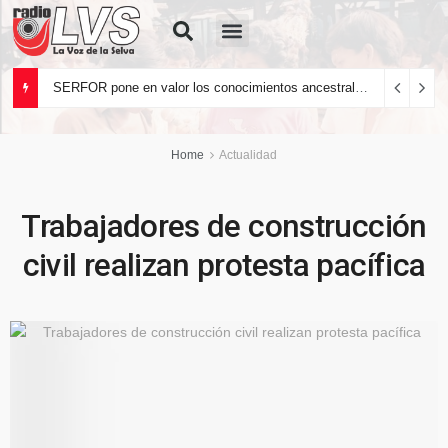
Quiénes Somos
SERFOR pone en valor los conocimientos ancestrales del pueblo kakataibo para conservar los bosques del país
Home
Actualidad
Trabajadores de construcción
civil realizan protesta pacífica