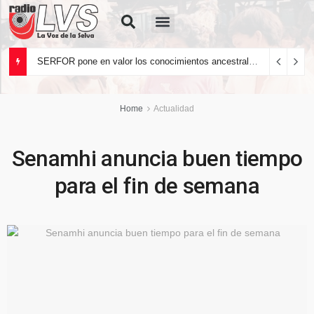
Quiénes Somos
SERFOR pone en valor los conocimientos ancestrales del pueblo kakataibo para conservar los bosques del país
Home
Actualidad
Senamhi anuncia buen tiempo
para el fin de semana