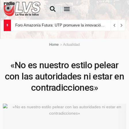
Quiénes Somos
Foro Amazonía Futura: UTP promueve la innovación tecnológica y el desarrollo sostenible de la Amazonía peruana
Home
Actualidad
«No es nuestro estilo pelear
con las autoridades ni estar en
contradicciones»