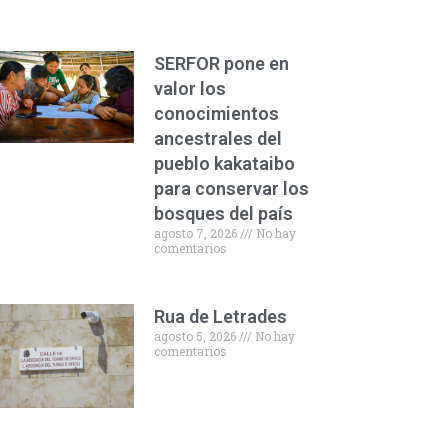
SERFOR pone en
valor los
conocimientos
ancestrales del
pueblo kakataibo
para conservar los
bosques del país
agosto 7, 2026
No hay
comentarios
Rua de Letrades
agosto 5, 2026
No hay
comentarios