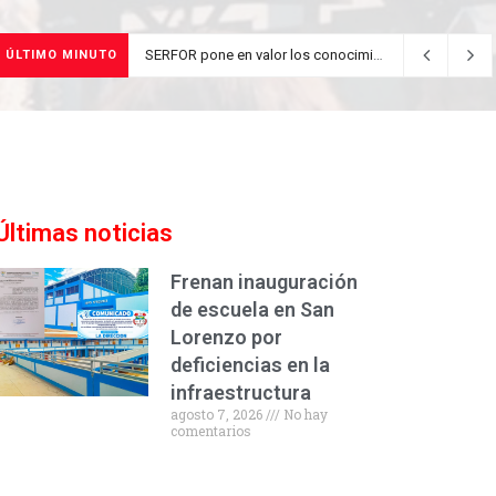
SERFOR pone en valor los conocimientos ancestrales del pueblo kakataibo para conservar los bosques del país
ÚLTIMO MINUTO
Últimas noticias
Frenan inauguración
de escuela en San
Lorenzo por
deficiencias en la
infraestructura
agosto 7, 2026
No hay
comentarios