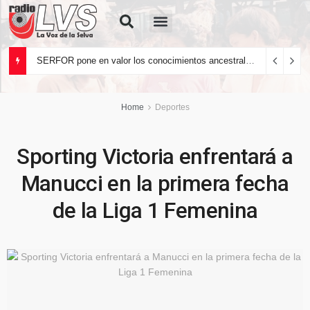
Quiénes Somos
SERFOR pone en valor los conocimientos ancestrales del pueblo kakataibo para conservar los bosques del país
Home
Deportes
Sporting Victoria enfrentará a
Manucci en la primera fecha
de la Liga 1 Femenina