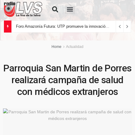
Quiénes Somos
Foro Amazonía Futura: UTP promueve la innovación tecnológica y el desarrollo sostenible de la Amazonía peruana
Home
Actualidad
Parroquia San Martin de Porres
realizará campaña de salud
con médicos extranjeros