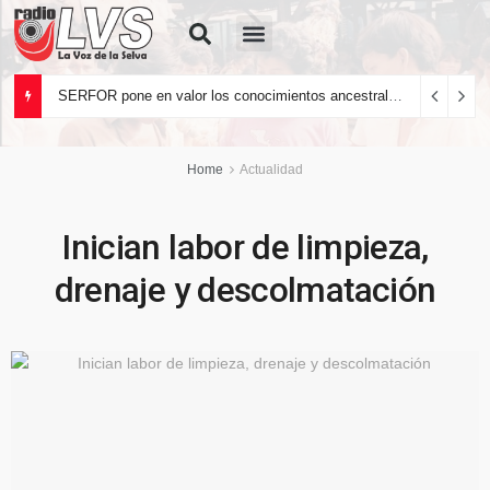
Quiénes Somos
SERFOR pone en valor los conocimientos ancestrales del pueblo kakataibo para conservar los bosques del país
Home
Actualidad
Inician labor de limpieza,
drenaje y descolmatación