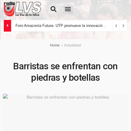
Quiénes Somos
Foro Amazonía Futura: UTP promueve la innovación tecnológica y el desarrollo sostenible de la Amazonía peruana
Home
Actualidad
Barristas se enfrentan con
piedras y botellas