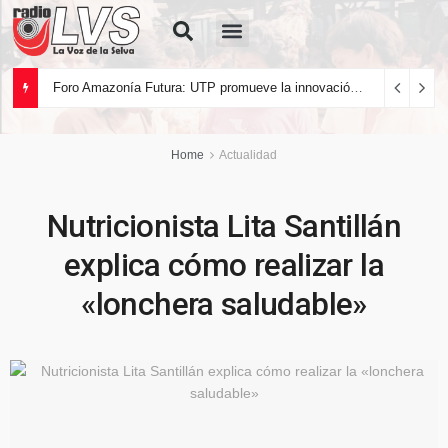
Quiénes Somos
Foro Amazonía Futura: UTP promueve la innovación tecnológica y el desarrollo sostenible de la Amazonía peruana
Home
Actualidad
Nutricionista Lita Santillán
explica cómo realizar la
«lonchera saludable»