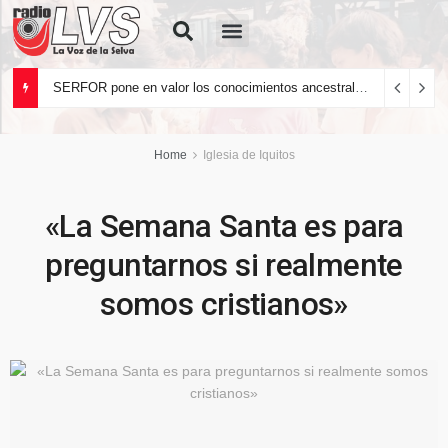
Quiénes Somos
SERFOR pone en valor los conocimientos ancestrales del pueblo kakataibo para conservar los bosques del país
Home
Iglesia de Iquitos
«La Semana Santa es para
preguntarnos si realmente
somos cristianos»