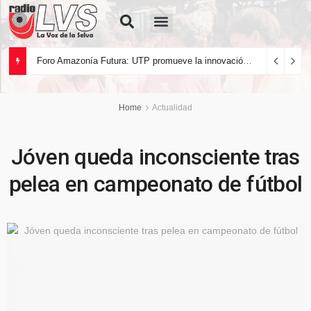
Quiénes Somos
Foro Amazonía Futura: UTP promueve la innovación tecnológica y el desarrollo sostenible de la Amazonía peruana
Home
Actualidad
Jóven queda inconsciente tras
pelea en campeonato de fútbol