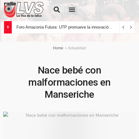
Quiénes Somos
Foro Amazonía Futura: UTP promueve la innovación tecnológica y el desarrollo sostenible de la Amazonía peruana
Home
Actualidad
Nace bebé con
malformaciones en
Manseriche