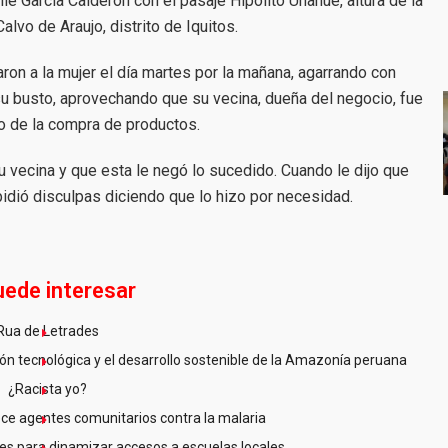
le García Calderón con el pasaje Hipólito Unanue, altura de la
Calvo de Araujo, distrito de Iquitos.
on a la mujer el día martes por la mañana, agarrando con
su busto, aprovechando que su vecina, dueña del negocio, fue
ro de la compra de productos.
 vecina y que esta le negó lo sucedido. Cuando le dijo que
pidió disculpas diciendo que lo hizo por necesidad.
uede interesar
Rua de Letrades
n tecnológica y el desarrollo sostenible de la Amazonía peruana
¿Racista yo?
ce agentes comunitarios contra la malaria
es para dinamizar accesos a escuelas locales