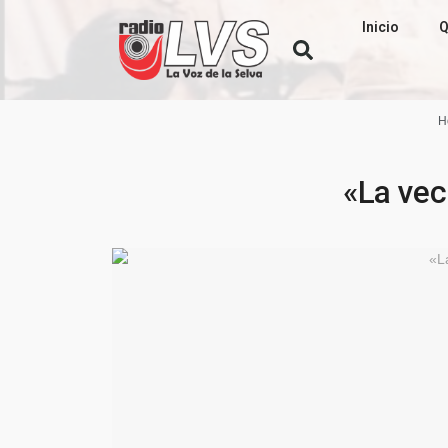
Inicio
Q
H
«La vec