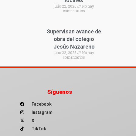
locales
julio 22, 2026
No hay
comentarios
Supervisan avance de
obra del colegio
Jesús Nazareno
julio 22, 2026
No hay
comentarios
Síguenos
Facebook
Instagram
X
TikTok