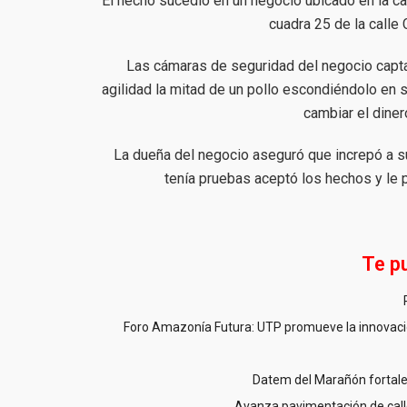
El hecho sucedió en un negocio ubicado en la cal
cuadra 25 de la calle 
Las cámaras de seguridad del negocio captar
agilidad la mitad de un pollo escondiéndolo en 
cambiar el dine
La dueña del negocio aseguró que increpó a su
tenía pruebas aceptó los hechos y le 
Te p
Foro Amazonía Futura: UTP promueve la innovació
Datem del Marañón fortale
Avanza pavimentación de call