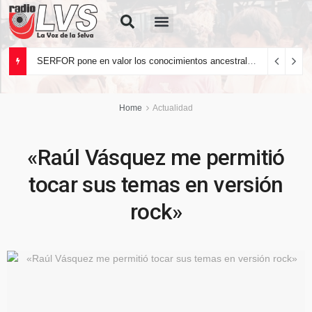
Quiénes Somos
SERFOR pone en valor los conocimientos ancestrales del pueblo kakataibo para conservar los bosques del país
Home
Actualidad
«Raúl Vásquez me permitió
tocar sus temas en versión
rock»