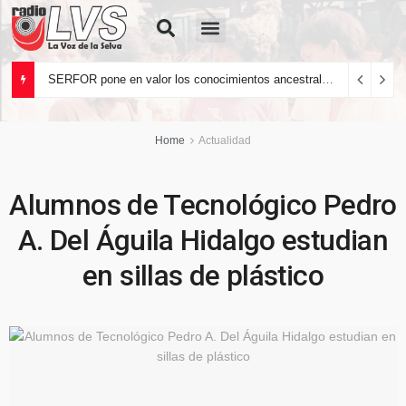
Quiénes Somos
SERFOR pone en valor los conocimientos ancestrales del pueblo kakataibo para conservar los bosques del país
Home
Actualidad
Alumnos de Tecnológico Pedro
A. Del Águila Hidalgo estudian
en sillas de plástico