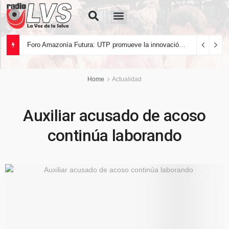
Quiénes Somos
Foro Amazonía Futura: UTP promueve la innovación tecnológica y el desarrollo sostenible de la Amazonía peruana
Home
Actualidad
Auxiliar acusado de acoso
continúa laborando