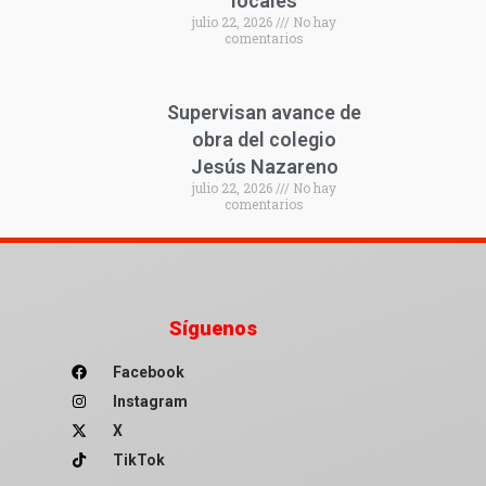
locales
julio 22, 2026
No hay
comentarios
Supervisan avance de
obra del colegio
Jesús Nazareno
julio 22, 2026
No hay
comentarios
Síguenos
Facebook
Instagram
X
TikTok