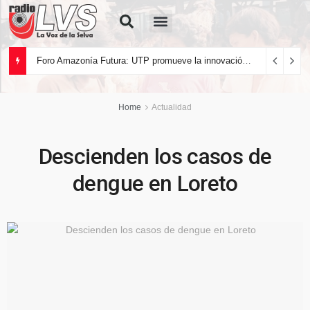
Quiénes Somos
Foro Amazonía Futura: UTP promueve la innovación tecnológica y el desarrollo sostenible de la Amazonía peruana
Home
Actualidad
Descienden los casos de
dengue en Loreto