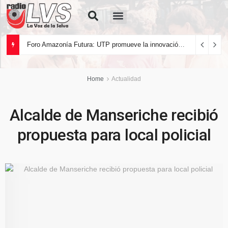
Quiénes Somos
Foro Amazonía Futura: UTP promueve la innovación tecnológica y el desarrollo sostenible de la Amazonía peruana
Home
Actualidad
Alcalde de Manseriche recibió
propuesta para local policial