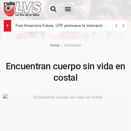
Quiénes Somos
Foro Amazonía Futura: UTP promueve la innovación tecnológica y el desarrollo sostenible de la Amazonía peruana
Home
Actualidad
Encuentran cuerpo sin vida en
costal