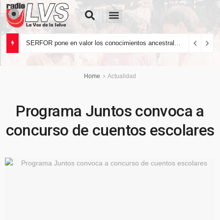
Quiénes Somos
SERFOR pone en valor los conocimientos ancestrales del pueblo kakataibo para conservar los bosques del país
Home
Actualidad
Programa Juntos convoca a
concurso de cuentos escolares