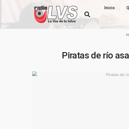
Inicio
Q
H
Piratas de río asa