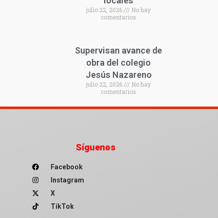
locales
julio 22, 2026
No hay
comentarios
Supervisan avance de
obra del colegio
Jesús Nazareno
julio 22, 2026
No hay
comentarios
Síguenos
Facebook
Instagram
X
TikTok