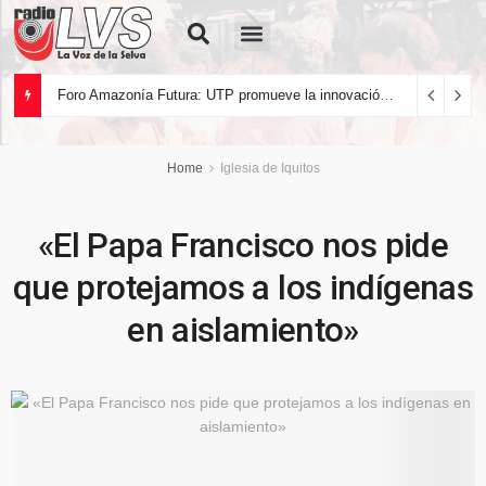
Quiénes Somos
Foro Amazonía Futura: UTP promueve la innovación tecnológica y el desarrollo sostenible de la Amazonía peruana
Home
Iglesia de Iquitos
«El Papa Francisco nos pide
que protejamos a los indígenas
en aislamiento»