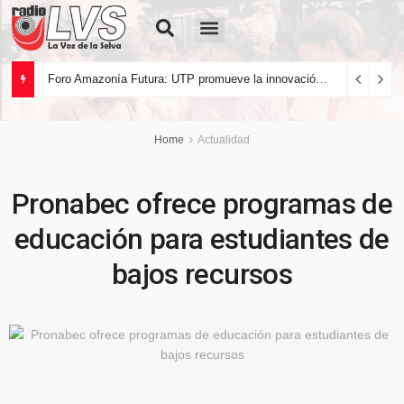
Quiénes Somos
Foro Amazonía Futura: UTP promueve la innovación tecnológica y el desarrollo sostenible de la Amazonía peruana
Home
Actualidad
Pronabec ofrece programas de
educación para estudiantes de
bajos recursos