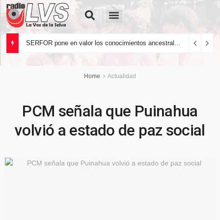
Quiénes Somos
SERFOR pone en valor los conocimientos ancestrales del pueblo kakataibo para conservar los bosques del país
Home
Actualidad
PCM señala que Puinahua
volvió a estado de paz social