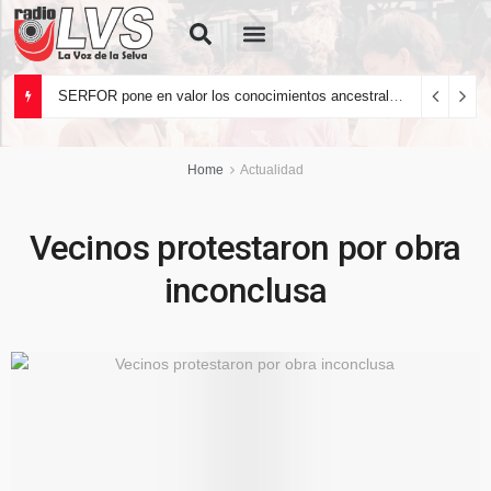
Quiénes Somos
SERFOR pone en valor los conocimientos ancestrales del pueblo kakataibo para conservar los bosques del país
Home
Actualidad
Vecinos protestaron por obra
inconclusa