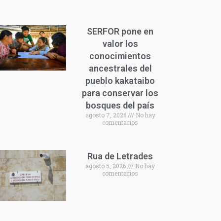
SERFOR pone en
valor los
conocimientos
ancestrales del
pueblo kakataibo
para conservar los
bosques del país
agosto 7, 2026
No hay
comentarios
Rua de Letrades
agosto 5, 2026
No hay
comentarios