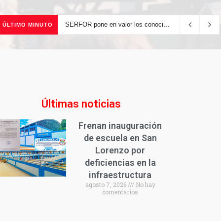
SERFOR pone en valor los conocimientos ancestrales del pueblo kakataibo para conservar los bosques del país
ÚLTIMO MINUTO
Últimas noticias
Frenan inauguración
de escuela en San
Lorenzo por
deficiencias en la
infraestructura
agosto 7, 2026
No hay
comentarios