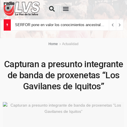
Quiénes Somos
SERFOR pone en valor los conocimientos ancestrales del pueblo kakataibo para conservar los bosques del país
Home
Actualidad
Capturan a presunto integrante
de banda de proxenetas “Los
Gavilanes de Iquitos”