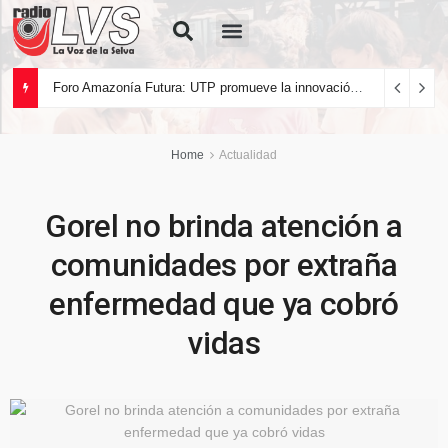
Quiénes Somos
Foro Amazonía Futura: UTP promueve la innovación tecnológica y el desarrollo sostenible de la Amazonía peruana
Home
Actualidad
Gorel no brinda atención a
comunidades por extraña
enfermedad que ya cobró
vidas