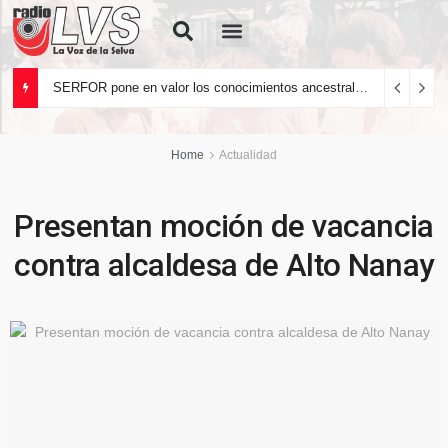
Quiénes Somos
SERFOR pone en valor los conocimientos ancestrales del pueblo kakataibo para conservar los bosques del país
Home
Actualidad
Presentan moción de vacancia
contra alcaldesa de Alto Nanay