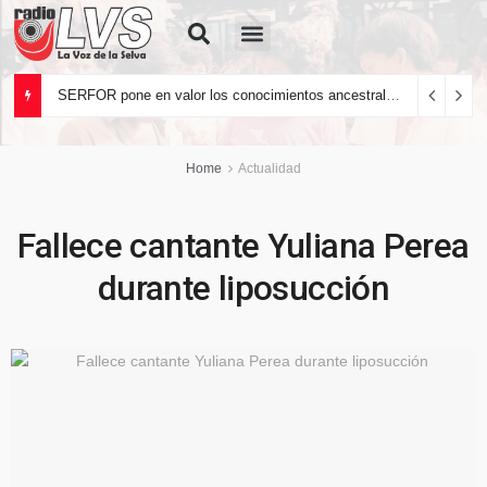
Quiénes Somos
SERFOR pone en valor los conocimientos ancestrales del pueblo kakataibo para conservar los bosques del país
Home
Actualidad
Fallece cantante Yuliana Perea
durante liposucción